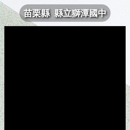
苗栗縣 縣立獅潭國中