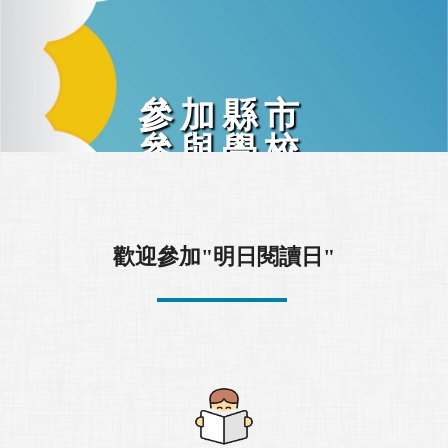
Previous
Next
參加縣市
參與學校
21
/ 個
歡迎參加"明日閱讀日"
縣市有參與活動
596
上方可看到有哪些縣市
/ 筆
學校可以觀看內容