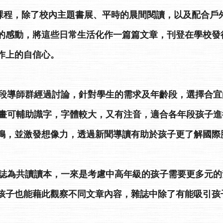
合課程，除了校內主題書展、平時的晨間閱讀，以及配合戶
的感動，將這些日常生活化作一篇篇文章，刊登在學校發
作上的自信心。
：
年段導師群經過討論，針對學生的需求及年齡段，選擇合
，圖畫可輔助識字，字體較大，又有注音，適合各年段孩子
鳴，並激發想像力，透過新聞導讀有助於孩子更了解國際
習雜誌為共讀讀本，一來是考慮中高年級的孩子需要更多元
孩子也能藉此觀察不同文章內容，雜誌中除了有能吸引孩