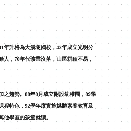
1年升格為大溪墘國校，42年成立光明分
餘人，70年代礦業沒落，山區耕種不易，
之趨勢。88年8月成立附設幼稚園，89學
課程特色，92學年度實施媒體素養教育及
其他學區的孩童就讀。