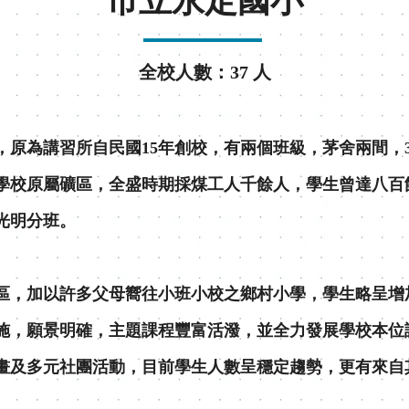
市立永定國小
全校人數：37 人
原為講習所自民國15年創校，有兩個班級，茅舍兩間，3
。學校原屬礦區，全盛時期採煤工人千餘人，學生曾達八百
光明分班。
區，加以許多父母嚮往小班小校之鄉村小學，學生略呈增加
實施，願景明確，主題課程豐富活潑，並全力發展學校本位
計畫及多元社團活動，目前學生人數呈穩定趨勢，更有來自