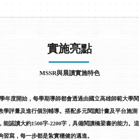
實施亮點
MSSR與晨讀實施特色
08學年度開始，每學期導師都會透過由國立高雄師範大學
教學評量及進行個別輔導。搭配多元閱讀計畫及平台施測
能認讀大約1500字-2200字，具備閱讀橋梁書的能力
夠習寫，每一步都是紮實穩健的邁進。