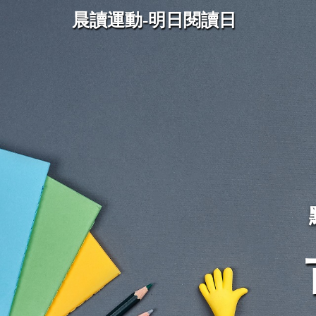
晨讀運動-明日閱讀日