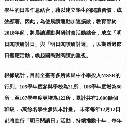
學生的日常作息結合，藉以建立學生的閱讀習慣，成
效顯著。因此，為使晨讀運動加速擴散，教育部於
2018年起，將晨讀運動與研討會活動結合，成立「明
日閱讀研討日」與「明日閱讀研討週」，以期透過節
日響應活動，喚起國民對閱讀的重視。
根據統計，目前全臺有多所國民中小學投入MSSR的
行列。105學年度參與學校為21所，106學年度增為80
所，至107學年度更增為122所，累計共有2,000餘個
班級，5萬餘名學生參與本計畫。 未來每年12月12日
都將進行「明日閱讀日」活動，持續推動十年，每年