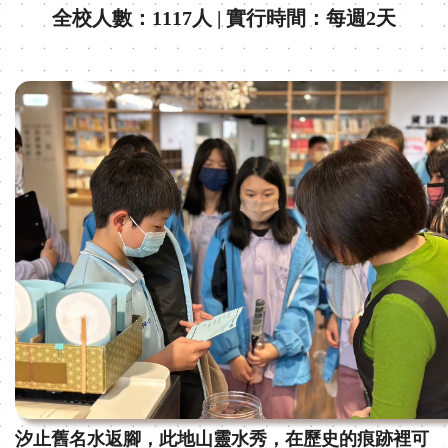
全校人數：1117人 | 實行時間：每週2天
汐止舊名水返腳，此地山靈水秀，在歷史的痕跡裡可