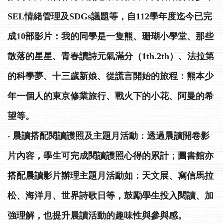
SEL情緒管理及SDGs議題等，自112學年度迄今已完
成10部影片：我的同學是一隻熊、珊瑚小學堂、那些
散落的星星、青春讀詩元氣滿分（1th.2th）、法拉第
的科學夢、十三歲新娘、從謊言開始的旅程：熊本少
年一個人的東京修業旅行、戰火下的小花、阿曼的希
望等。
‧ 晨讀搭配閱讀護照及主題月活動：透過晨讀開卷影
片內容，學生可完成閱讀護照心得的累計；圖書館亦
搭配晨讀影片辦理主題月活動如：天文展、寫信馬拉
松、海洋月、世界詩歌日等，鼓勵學生投入閱讀、加
強理解，也提升晨讀活動的趣味性與參與感。