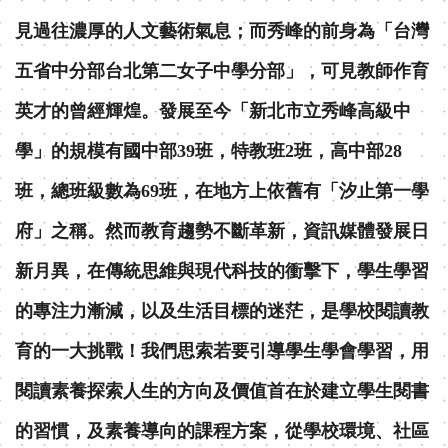
見過往濃厚的人文藝術氣息；而秀峰的前身為「台灣
五省中分部台北第二女子中學分部」，可見教師作育
英才的曾經輝煌。發展至今「新北市立秀峰高級中
學」的規模有國中部39班，特教班2班，高中部28
班，總班級數為69班，在地方上依舊有「汐止第一學
府」之稱。然而教育趨勢不斷革新，資訊媒體發展日
新月異，在傳統思維與現代科技的衝擊下，學生學習
的專注力漸減，以及生活目標的迷茫，是學校閱讀教
育的一大挑戰！我們思索若要引導學生學會學習，用
閱讀素養探索人生的方向及價值首在於建立學生閱書
的習慣，及素養導向的課程方案，從學校環境、社區