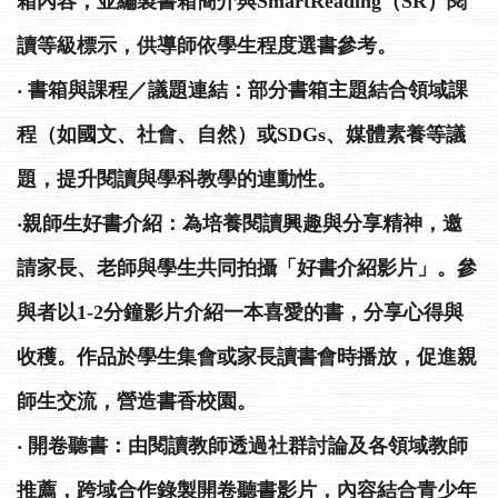
箱內容，並編製書箱簡介與SmartReading（SR）閱
讀等級標示，供導師依學生程度選書參考。
‧ 書箱與課程／議題連結：部分書箱主題結合領域課
程（如國文、社會、自然）或SDGs、媒體素養等議
題，提升閱讀與學科教學的連動性。
‧親師生好書介紹：為培養閱讀興趣與分享精神，邀
請家長、老師與學生共同拍攝「好書介紹影片」。參
與者以1-2分鐘影片介紹一本喜愛的書，分享心得與
收穫。作品於學生集會或家長讀書會時播放，促進親
師生交流，營造書香校園。
‧ 開卷聽書：由閱讀教師透過社群討論及各領域教師
推薦，跨域合作錄製開卷聽書影片，內容結合青少年